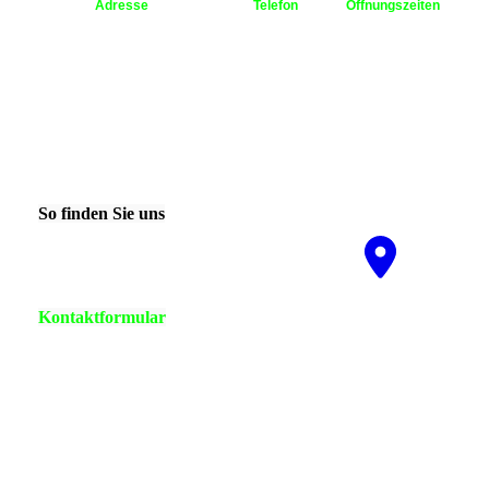
Adresse
Telefon
Öffnungszeiten
CARS Meisterwerkstatt
Werkstatt: 030 - 491
Montag bis
Inh.Michael Chrusniak
30 02 o. 030 - 492
Freitag
Pankower Allee 13- 15
61 13
8.00 Uhr bis
D-13409 Berlin
Büro: 030 - 491 30
19.00 Uhr
info@autowerkstattberlin.de
02
Fax: 030 - 49 99 78
35
So finden Sie uns
Nutzen Sie unseren interaktiven
La­ge­plan, um zu uns zu finden
Kontaktformular
Klicken Sie hier um zu unserem Kon­takt­for­mu­lar zu
kommen