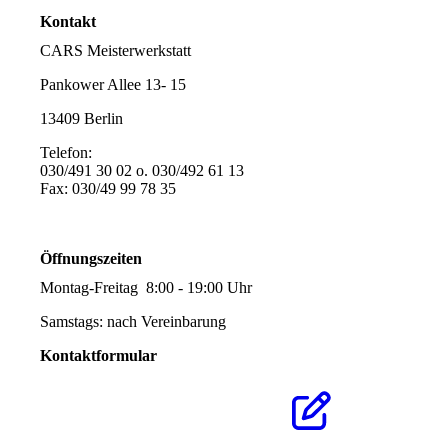
Kontakt
CARS Meisterwerkstatt
Pankower Allee 13- 15
13409 Berlin
Telefon:
030/491 30 02 o. 030/492 61 13
Fax: 030/49 99 78 35
info@autowerkstattberlin.de
Öffnungszeiten
Montag-Freitag 8:00 - 19:00 Uhr
Samstags: nach Vereinbarung
Kontaktformular
Klicken Sie hier um zu
unserem Kon­takt­for­mu­lar
zu kommen