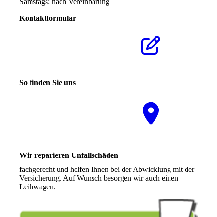
Samstags: nach Vereinbarung
Kontaktformular
Klicken Sie hier um zu
unserem Kon­takt­for­mu­lar
zu kommen
So finden Sie uns
Nutzen Sie unseren
interaktiven La­ge­plan, um
zu uns zu finden
Wir reparieren Unfallschäden
fachgerecht und helfen Ihnen bei der Abwicklung mit der
Versicherung. Auf Wunsch besorgen wir auch einen
Leihwagen.
Mehr Infos hier