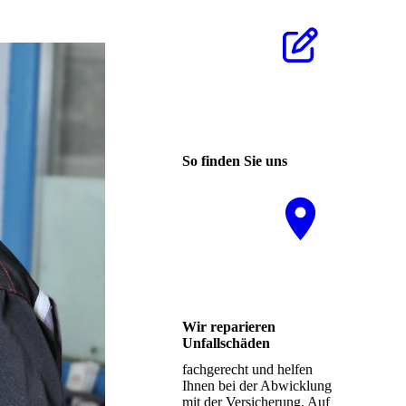
Klicken Sie
hier um zu
unserem
Kon­takt­for­
mu­lar zu
kommen
So finden Sie uns
Nutzen Sie
unseren
interaktiven
La­ge­plan,
um zu uns
zu finden
Wir reparieren
Unfallschäden
fachgerecht und helfen
Ihnen bei der Abwicklung
mit der Versicherung. Auf