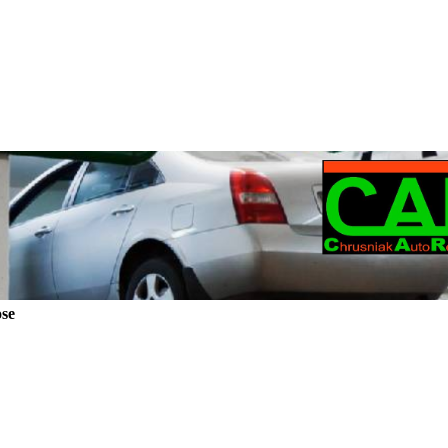
nose
iebewarnleuchte leuchtet oder Motorstörung wird angezeigt?
ten Module werden gerade bei neueren Fahrzeugen immer mehr.
i nahezu sämtlichen Fahrzeugen, den Fehlerspeicher auszulesen die Fehler zu Interpretieren und