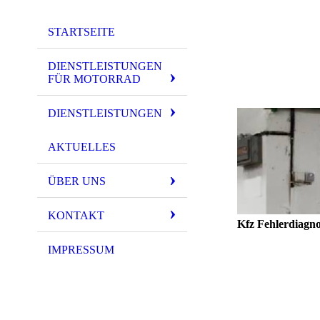
STARTSEITE
DIENSTLEISTUNGEN
FÜR MOTORRAD
DIENSTLEISTUNGEN
AKTUELLES
ÜBER UNS
KONTAKT
Kfz Fehlerdiag
Motorkontrolle an, Getr
IMPRESSUM
Die im Fahrzeug verbau
Wir sind in der Lage, be
zu beseitigen.