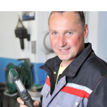
ermin
oder
schauen Sie bei uns vorbei
.